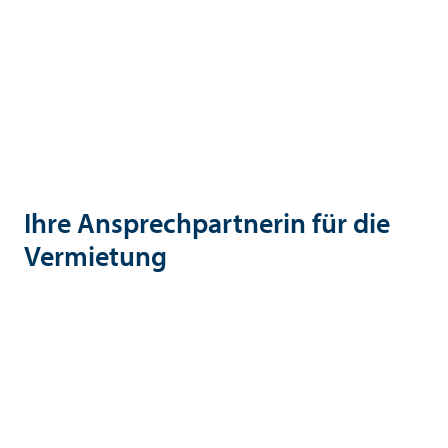
Der Neubau befindet sich derzeit in der
Bauphase. Die Fertigstellung ist für Sommer
2027 geplant.
Ihre Ansprechpartnerin für die
Vermietung