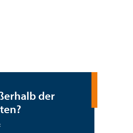
ußerhalb der
iten?
: